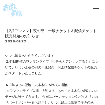
HOME
INFORMATION
【2/1ワンマン】夜の部：一般チケット＆配信チケット
SHOP
SCHEDULE
販売開始のお知らせ
2026.01.27
PROFILE
VIDEO
いつも応援ありがとうございます！
DISCOGRAPHY
会員限定音源
2月1日開催のワンマンライブ『ウチらとアンサンブる？』につ
いて、いよいよ夜の部の一般発売、および配信チケットの販売
BLOG
MOVIE
がスタートいたしました。
RADIO
PHOTO
🔥 3年ぶりの聖地、六本木CLAPSでの開催！
1stワンマンライブ以来、3年ぶりにあの「六本木CLAPS」のス
オジコムRADIOへ
おじこむの本棚
のお便り
テージに帰ってきます。 今回はパーカッションやバイオリンの
サポートメンバーをお迎えし、いつも以上に豪華で厚みのあ