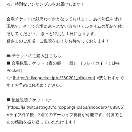
る、特別なアンサンブルをお届けします！
会場チケットは残席わずかとなっております。あの熱狂をぜひ
現地で、そして会場に来られない方もリアルタイムの配信で体
会員登録
ログイン
感してください。 きっと特別な１日になります。
皆さまのご来場・ご視聴を心よりお待ちしております！
🎟️ チケットのご購入はこちら
■ 会場観覧チケット（夜の部：一般） ［プレイガイド：Live
Pocket］
👉 [
https://t.livepocket.jp/e/260201_ojitokom
] ※残りわずかで
す！お早めにお求めください。
■ 配信視聴チケット 👉
[
https://ja.twitcasting.tv/c:roppongi_claps/shopcart/408805
]
※ライブ終了後、2週間のアーカイブ視聴が可能です。何度でも
あの感動を振り返っていただけます！