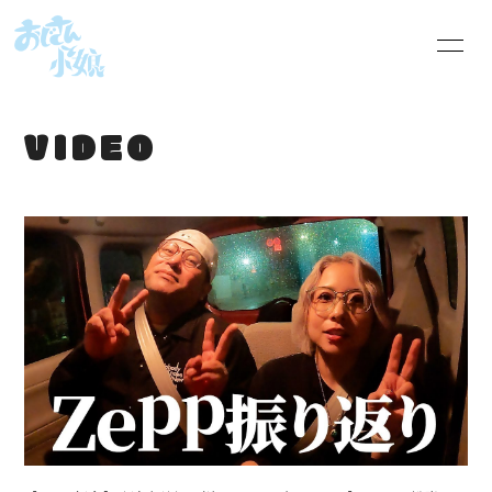
HOME
INFORMATION
VIDEO
SHOP
SCHEDULE
PROFILE
VIDEO
DISCOGRAPHY
会員限定音源
BLOG
MOVIE
RADIO
PHOTO
オジコムRADIOへ
おじこむの本棚
のお便り