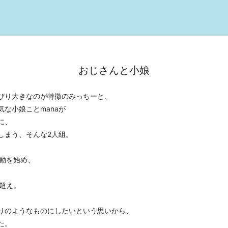
おじさんと小娘
ぴり大きなのが特徴のみっちーと、
な小娘ことmanaが
に、
しまう、そんな2人組。
て活動を始め、
。
人超え。
りのようなものにしたいという思いから、
た。