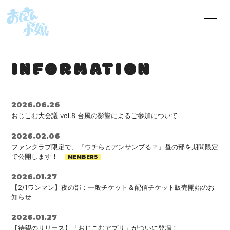
HOME
INFORMATION
INFORMATION
SHOP
SCHEDULE
PROFILE
VIDEO
2026.06.26
おじこむ大会議 vol.8 台風の影響によるご参加について
DISCOGRAPHY
会員限定音源
2026.02.06
ファンクラブ限定で、『ウチらとアンサンブる？』昼の部を期間限定
BLOG
MOVIE
で公開します！
RADIO
PHOTO
2026.01.27
【2/1ワンマン】夜の部：一般チケット＆配信チケット販売開始のお
知らせ
オジコムRADIOへ
おじこむの本棚
のお便り
2026.01.27
【待望のリリース】「おじこむアプリ」がついに登場！