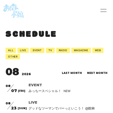
HOME
INFORMATION
SCHEDULE
SHOP
SCHEDULE
PROFILE
VIDEO
ALL
LIVE
EVENT
TV
RADIO
MAGAZINE
WEB
OTHER
DISCOGRAPHY
会員限定音源
08
BLOG
MOVIE
LAST MONTH
NEXT MONTH
2026
EVENT
RADIO
PHOTO
08
07
みっちースペシャル！
[FRI]
オジコムRADIOへ
おじこむの本棚
LIVE
のお便り
08
23
グッドなツーマンでパーっといこう！ @館林
[SUN]