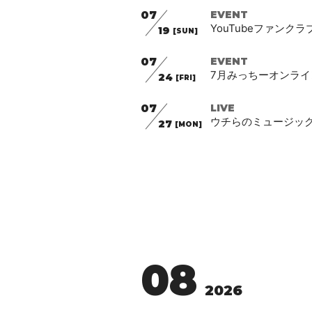
07
EVENT
YouTubeファンクラ
19
[SUN]
07
EVENT
7月みっちーオンラ
24
[FRI]
07
LIVE
ウチらのミュージック v
27
[MON]
08
2026