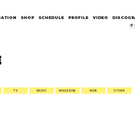
MATION
SHOP
SCHEDULE
PROFILE
VIDEO
DISCOGR
オ
E
TV
RADIO
MAGAZINE
WEB
OTHER