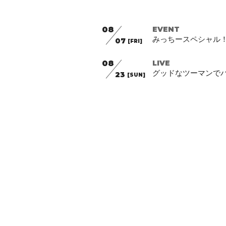
08
EVENT
みっちースペシャル
07
[FRI]
08
LIVE
グッドなツーマンでパ
23
[SUN]