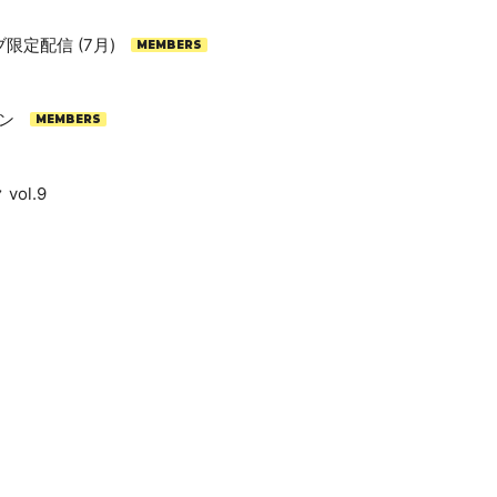
ブ限定配信 (7月)
イン
ol.9