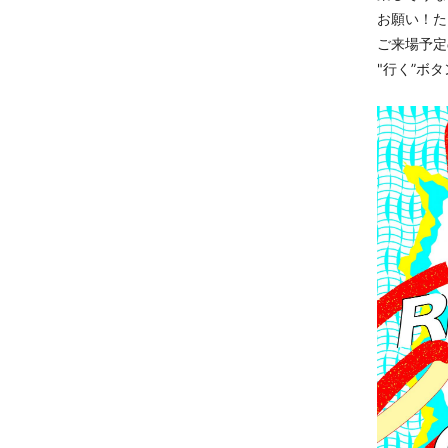
お願い！た
ご来場予定
"行く”ボ