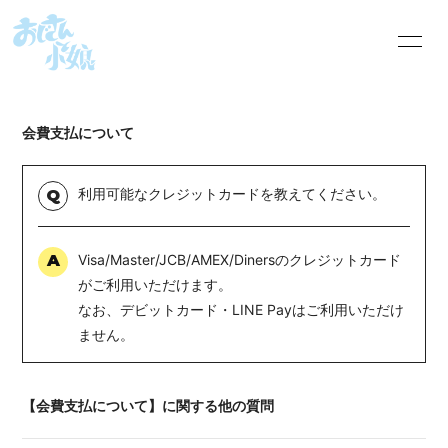
HOME
INFORMATION
会費支払について
SHOP
SCHEDULE
PROFILE
VIDEO
利用可能なクレジットカードを教えてください。
Q
DISCOGRAPHY
会員限定音源
A
Visa/Master/JCB/AMEX/Dinersのクレジットカード
がご利用いただけます。
BLOG
MOVIE
なお、デビットカード・LINE Payはご利用いただけ
ません。
RADIO
PHOTO
オジコムRADIOへ
おじこむの本棚
【会費支払について】に関する他の質問
のお便り